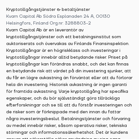
Kryptotillgångstjänster & betaltjänster
Kvarn Capital Ab Södra Esplanaden 24 A, 00130
Helsingfors, Finland Org.nr: 3288803-2
Kvarn Capital Ab är en leverantör av
kryptotillgångstjänster och ett betalningsinstitut som
auktoriserats och övervakas av Finlands Finansinspektion.
Kryptotillgångar är en högriskklass och investeringar i
kryptotillgångar innebär alltid betydande risker. Priset på
kryptotillgångar kan förändras snabbt, och det kan finnas
en betydande risk att värdet på din investering sjunker, att
du får en lägre avkastning än förväntat eller att du förlorar
hela din investering. Historisk avkastning är ingen garanti
för framtida avkastning. Varje kryptotillgång har specifika
egenskaper, och du bör självständigt göra tillräckliga
efterforskningar och se till att du förstår investeringen och
de risker som är förknippade med den innan du fattar
några investeringsbeslut. Betalningstjänster och förvaring
av medel innebär risker, såsom operativa risker, tekniska
störningar och informationssäkerhetshot. Det är kundens