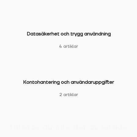
Datasäkerhet och trygg användning
4 artiklar
Kontohantering och användaruppgifter
2 artiklar
Hittade du inte det du letade