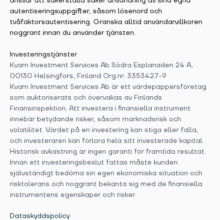
ansvar att säkerställa säker användning av sina egna
autentiseringsuppgifter, såsom lösenord och
tvåfaktorsautentisering. Granska alltid användarvillkoren
noggrant innan du använder tjänsten.
Investeringstjänster
Kvarn Investment Services Ab Södra Esplanaden 24 A,
00130 Helsingfors, Finland Org.nr: 3353427-9
Kvarn Investment Services Ab är ett värdepappersföretag
som auktoriserats och övervakas av Finlands
Finansinspektion. Att investera i finansiella instrument
innebär betydande risker, såsom marknadsrisk och
volatilitet. Värdet på en investering kan stiga eller falla,
och investeraren kan förlora hela sitt investerade kapital.
Historisk avkastning är ingen garanti för framtida resultat.
Innan ett investeringsbeslut fattas måste kunden
självständigt bedöma sin egen ekonomiska situation och
risktolerans och noggrant bekanta sig med de finansiella
instrumentens egenskaper och risker.
Dataskyddspolicy